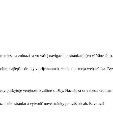
om mieste a zobrazí sa vo vašej navigácii na stránkach (vo väčšine tém)
 robím najlepšie drinky v príjemnom bare a toto je moja webstránka. B
y poskytuje verejnosti kvalitné služby. Nachádza sa v meste Gotham 
azať túto stránku a vytvoriť nové stránky pre váš obsah. Bavte sa!