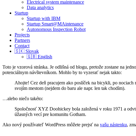
Electrical system maintenance
Data analytics
Startup
Startup with IBM
Startup Smart@MAintenance
Autonomous Inspection Robot
Projects
Partners
Contact
🇸🇰 Slovak
🇬🇧 English
Toto je vzorová stránka. Je odlišná od blogu, pretože zostane na jedn
potenciálnym návštevníkom. Mohlo by to vyzerať nejak takto:
Ahojte! Cez deň pracujem ako poslíček na bicykli, po nociach
svojím mestom (nejdem do baru ale napr. len tak chodím).
…alebo niečo takéto:
Spoločnosť XYZ Doohickey bola založená v roku 1971 a odvted
úžasných vecí pre komunitu Gotham.
Ako nový používateľ WordPress môžete prejsť na
vašu nástenku
, zm