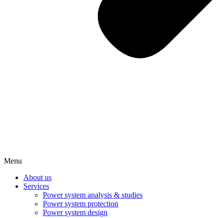
Menu
About us
Services
Power system analysis & studies
Power system protection
Power system design